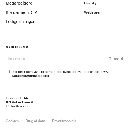
Medarbejdere
Bluesky
Bliv partner i DEA
Webinarer
Ledige stillinger
NYHEDSBREV
Tilmeld
Jeg giver samtykke til at modtage nyhedsbrevet og har læst DEAs
Databeskyttelsespolitik
Fiolstræde 44
1171 København K
E:
dea@dea.nu
Cookies
Brug af data
Privatlivspolitik