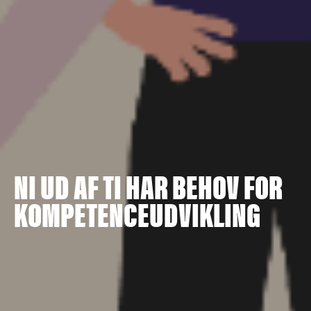
NI UD AF TI HAR BEHOV FOR
KOMPETENCEUDVIKLING