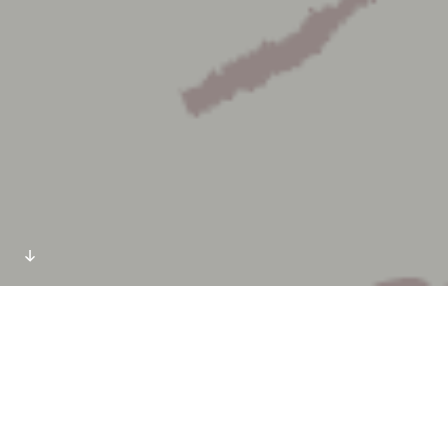
Hent og bliv klogere
Katalog: Udviklingsveje mod en stærkere faglig
reflekstionskultur i daginstitutionerne
Pixi: Fælles om børnene