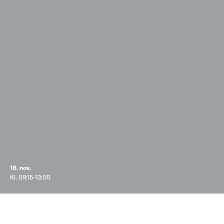
18. nov.
Kl. 09:15-13:00
I foråret
udgav DEA antologien ”Uddannelsesglæde”.
Her giver